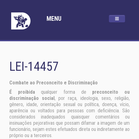
MENU
LEI-14457
Combate ao Preconceito e Discriminação
É proibida
qualquer forma de
preconceito ou
discriminação social
, por raça, ideologia, sexo, religião,
gênero, idade, orientação sexual ou política, doença, vício,
aparência ou voltados para pessoas com deficiência. São
considerados inadequados quaisquer comentários ou
insinuações pejorativas que possam difamar a imagem de um
funcionário, sejam estes efetuados direta ou indiretamente ao
próprio ou a terceiros.